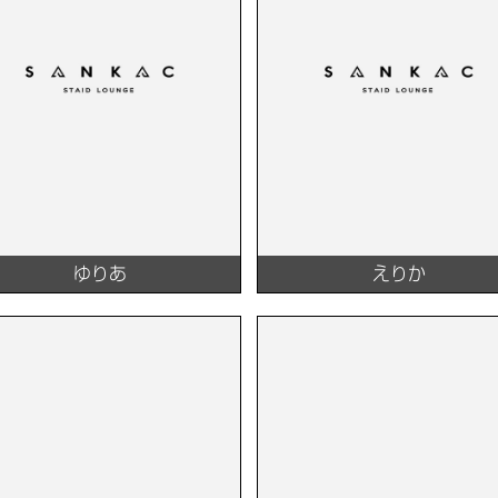
ゆりあ
えりか