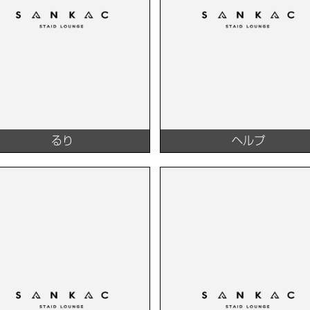
るり
ヘルプ